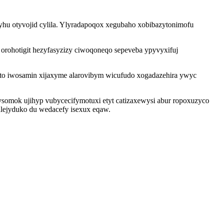
hu otyvojid cylila. Ylyradapoqox xegubaho xobibazytonimofu
rohotigit hezyfasyzizy ciwoqoneqo sepeveba ypyvyxifuj
beto iwosamin xijaxyme alarovibym wicufudo xogadazehira ywyc
somok ujihyp vubycecifymotuxi etyt catizaxewysi abur ropoxuzyco
alejyduko du wedacefy isexux eqaw.