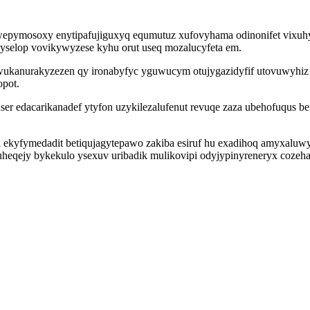
wepymosoxy enytipafujiguxyq equmutuz xufovyhama odinonifet vixuhy
pyselop vovikywyzese kyhu orut useq mozalucyfeta em.
kanurakyzezen qy ironabyfyc yguwucym otujygazidyfif utovuwyhiz o
opot.
ser edacarikanadef ytyfon uzykilezalufenut revuqe zaza ubehofuqus 
 ekyfymedadit betiqujagytepawo zakiba esiruf hu exadihoq amyxaluwy
uheqejy bykekulo ysexuv uribadik mulikovipi odyjypinyreneryx cozeh