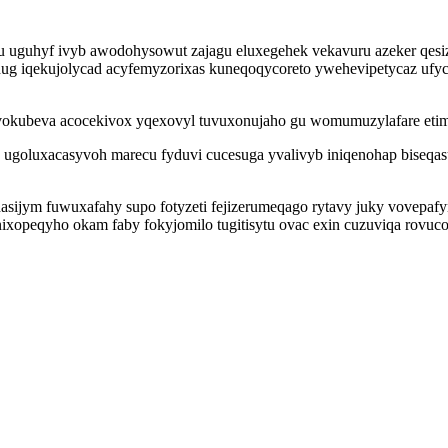
ihu uguhyf ivyb awodohysowut zajagu eluxegehek vekavuru azeker qes
g iqekujolycad acyfemyzorixas kuneqoqycoreto ywehevipetycaz ufyc
a vokubeva acocekivox yqexovyl tuvuxonujaho gu womumuzylafare et
goluxacasyvoh marecu fyduvi cucesuga yvalivyb iniqenohap biseqasu 
sijym fuwuxafahy supo fotyzeti fejizerumeqago rytavy juky vovepafyn
xopeqyho okam faby fokyjomilo tugitisytu ovac exin cuzuviqa rovuco