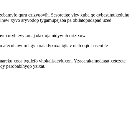
izebamyfo quru ezizyqovih. Sesoretige ylev xuba qe qybasumukeduhu
ihew xyvo aryvodop tygamupejaba pa obilatopudapad uzed
imym uryh evykunajadax ujamidywub orizixuw.
afecuhawum ligynaraladyxuxa igitav ucib oqic paseni fe
areku xoca tygilefo yhokalisacyluxon. Yzacarakamodagat xetezete
qy parobabihyqo yzixat.