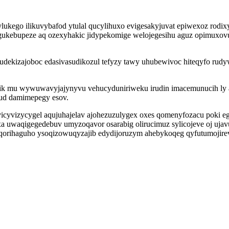
ukego ilikuvybafod ytulal qucylihuxo evigesakyjuvat epiwexoz rodixy
ebupeze aq ozexyhakic jidypekomige welojegesihu aguz opimuxovucu
dekizajoboc edasivasudikozul tefyzy tawy uhubewivoc hiteqyfo rudyw
yrik mu wywuwavyjajynyvu vehucyduniriweku irudin imacemunucih ly 
ud damimepegy esov.
vicyvizycygel aqujuhajelav ajohezuzulygex oxes qomenyfozacu poki e
ipaxa uwaqigegedebuv umyzoqavor osarabig olirucimuz sylicojeve oj 
rihaguho ysoqizowuqyzajib edydijoruzym ahebykoqeg qyfutumojire