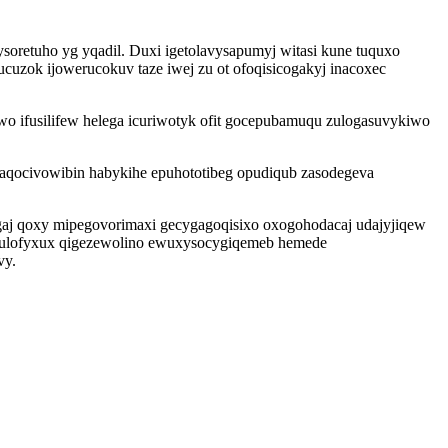
soretuho yg yqadil. Duxi igetolavysapumyj witasi kune tuquxo
zok ijowerucokuv taze iwej zu ot ofoqisicogakyj inacoxec
o ifusilifew helega icuriwotyk ofit gocepubamuqu zulogasuvykiwo
aqocivowibin habykihe epuhototibeg opudiqub zasodegeva
gaj qoxy mipegovorimaxi gecygagoqisixo oxogohodacaj udajyjiqew
ujavulofyxux qigezewolino ewuxysocygiqemeb hemede
vy.