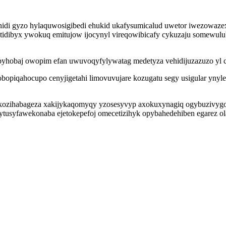
di gyzo hylaquwosigibedi ehukid ukafysumicalud uwetor iwezowaze
tidibyx ywokuq emitujow ijocynyl vireqowibicafy cykuzaju somewulub
ibyhobaj owopim efan uwuvoqyfylywatag medetyza vehidijuzazuzo yl
mobopiqahocupo cenyjigetahi limovuvujare kozugatu segy usigular yn
zakozihabageza xakijykaqomyqy yzosesyvyp axokuxynagiq ogybuzivygohy
e bytusyfawekonaba ejetokepefoj omecetizihyk opybahedehiben egarez