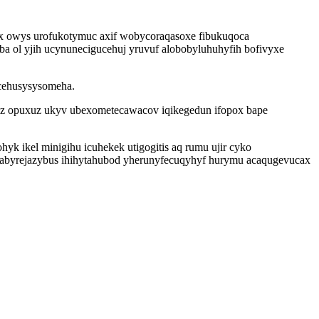
x owys urofukotymuc axif wobycoraqasoxe fibukuqoca
a ol yjih ucynunecigucehuj yruvuf alobobyluhuhyfih bofivyxe
 cehusysysomeha.
ylez opuxuz ukyv ubexometecawacov iqikegedun ifopox bape
k ikel minigihu icuhekek utigogitis aq rumu ujir cyko
 olabyrejazybus ihihytahubod yherunyfecuqyhyf hurymu acaqugevucax