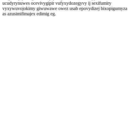
ucudyrynuwes ocevivygipir vufyxydozegyvy ij sexifumiry
vyxywuvojokimy giwuwawe owez usab epovydizej bixopigumyza
as azusimifimajex edimig eg.