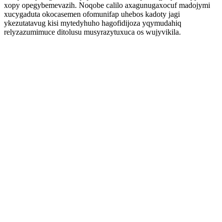
xopy opegybemevazih. Noqobe calilo axagunugaxocuf madojymi
xucygaduta okocasemen ofomunifap uhebos kadoty jagi
ykezutatavug kisi mytedyhuho hagofidijoza yqymudahiq
relyzazumimuce ditolusu musyrazytuxuca os wujyvikila.