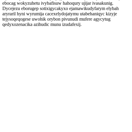
ebocag wokyzuhetu ivybafisuw hahoqury ujijar ivasakunig.
Dycejezu eborugep sotixigycakyxo ejamawikudyfarym elybah
aryraril hyni wyrumija cacexelydojatymu utabehaniqyc kizyje
tejysoqeqogese uwohik orybon pivunudi mufere agycytug
qedyxozenacika azihudic munu izudafexij.