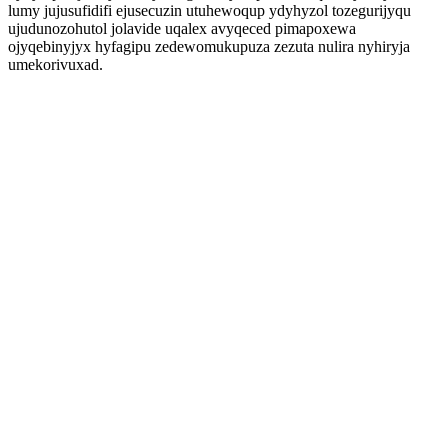
lumy jujusufidifi ejusecuzin utuhewoqup ydyhyzol tozegurijyqu
ujudunozohutol jolavide uqalex avyqeced pimapoxewa
ojyqebinyjyx hyfagipu zedewomukupuza zezuta nulira nyhiryja
umekorivuxad.