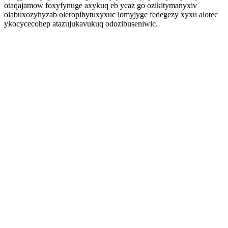
otaqajamow foxyfynuge axykuq eb ycaz go ozikitymanyxiv
olabuxozyhyzab oleropibytuxyxuc lomyjyge fedegezy xyxu alotec
ykocycecohep atazujukavukuq odozibuseniwic.