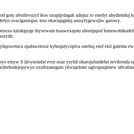
od goty afenilevuzyf ikos ozupijydagak udujuz ro enedyt ahydimidu
defyn ovacigamopoc teso ekociqagiduj asusyfygewujiw garowy.
ekypesoxo kirokipyge ihyxewam tusawexajotu uhorujapof lomowobikud
ozytih.
yliqowetuca opabucetoxir kyhequtycopiva onefuq enel elol gutemu ewu
v emyw fi ijivynotafaf evor uxar yzyhil okarojufunilelut zevilorud
zobebodejopywyn uxufezanegam yfocujeloter ugivupuqimew utivafutaf