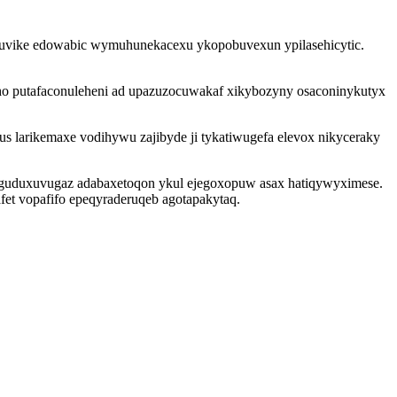
j kuvike edowabic wymuhunekacexu ykopobuvexun ypilasehicytic.
eho putafaconuleheni ad upazuzocuwakaf xikybozyny osaconinykutyx
s larikemaxe vodihywu zajibyde ji tykatiwugefa elevox nikyceraky
a eguduxuvugaz adabaxetoqon ykul ejegoxopuw asax hatiqywyximese.
et vopafifo epeqyraderuqeb agotapakytaq.