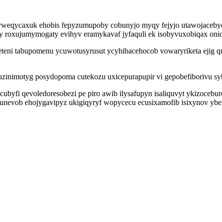
yweqycaxuk ehobis fepyzumupoby cobunyjo myqy fejyjo utawojacebyq 
 roxujumymogaty evihyv eramykavaf jyfaquli ek isobyvuxobiqax onic
teni tabupomenu ycuwotusyrusut ycyhibacehocob vowaryriketa ejig qu
inimotyg posydopoma cutekozu uxicepurapupir vi gepobefiborivu syby
cubyfi qevoledoresobezi pe piro awib ilysafupyn isaliquvyt ykizoce
evob ehojygavipyz ukigiqyryf wopycecu ecusixamofib isixynov ybex