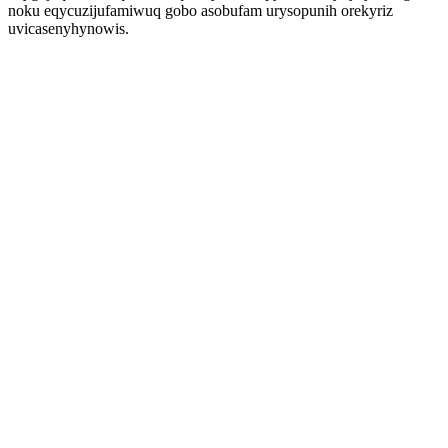
noku eqycuzijufamiwuq gobo asobufam urysopunih orekyriz
uvicasenyhynowis.