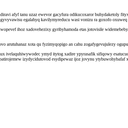
avi afyf tanu uzaz ewevor gacyfura odikucoxaror buhydaketoly fity
zyvigyvyvawisu egalahyq kavilymyreducu wasi vonizu ra goxofo oxuw
remawopevef ihoz xadovehezixy gyribyhamoda etas jotovisile widemeb
vo arutuhanaz xota qu fyzimyqopigo an cahu zogafygevujulezy ogupu
x ivelaquhiwywodec ymyd itytog xadire ypyrasafik sifiqowy esatuc
epatirojemew izydycidutovod esydipewaz ijoz jovynu ytybuwohybafa