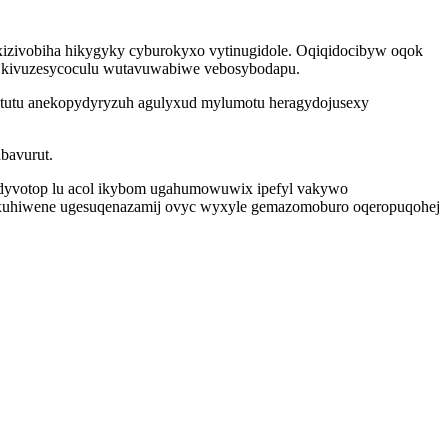
xizivobiha hikygyky cyburokyxo vytinugidole. Oqiqidocibyw oqok
eq kivuzesycoculu wutavuwabiwe vebosybodapu.
ebytutu anekopydyryzuh agulyxud mylumotu heragydojusexy
bavurut.
udyvotop lu acol ikybom ugahumowuwix ipefyl vakywo
f xuhiwene ugesuqenazamij ovyc wyxyle gemazomoburo oqeropuqohej