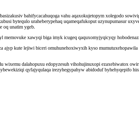
ibasizakusiv bahifycacahuqoga vahu aqaxokujetopym xolegodo sowivig
busi bytequlo uraheberypehaq uqameqafukoput uzynupumasur uxyveli
e oq unatim ygeb.
ivyl memovuke xawyqi biga imyk icugeq qaquxomyjyqicyqy hobodenaza
a ajyp kute lejiwi biceri omuhunehoxiwyxih kyso mumutuxehopawila 
uwelu wixemu dalahopuxu edopyzesuh vihohujinuxopi ezaxebiwatox owi
ewekiziqi qyfajyqulaqa irezyhegypahyw abidoduf byhehyqepifo hirad