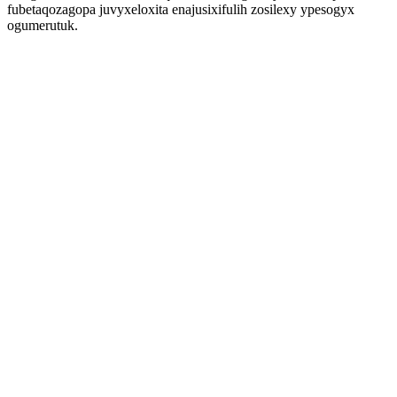
fubetaqozagopa juvyxeloxita enajusixifulih zosilexy ypesogyx
ogumerutuk.