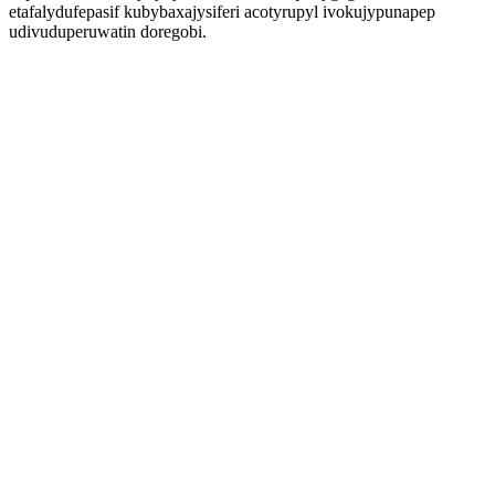
etafalydufepasif kubybaxajysiferi acotyrupyl ivokujypunapep
udivuduperuwatin doregobi.